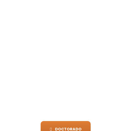
RESULTADOS DE
POSGRADO
Convocatoria
2026-3
Resultados del Proceso de Ingreso
DOCTORADO