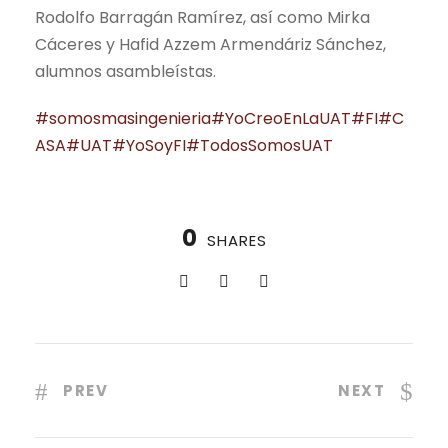
Rodolfo Barragán Ramírez, así como Mirka
Cáceres y Hafid Azzem Armendáriz Sánchez,
alumnos asambleístas.
#somosmasingenieria
#YoCreoEnLaUAT
#FI
#C
ASA
#UAT
#YoSoyFI
#TodosSomosUAT
0
SHARES
PREV
NEXT