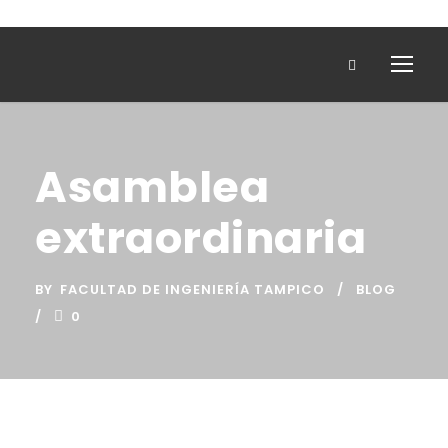
Asamblea
extraordinaria
BY
FACULTAD DE INGENIERÍA TAMPICO
BLOG
0