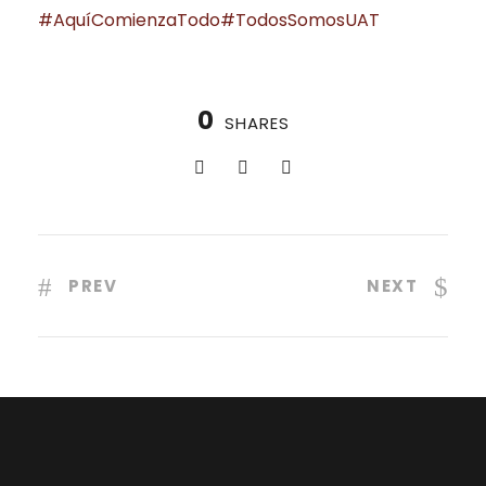
#AquíComienzaTodo
#TodosSomosUAT
0
SHARES
PREV
NEXT