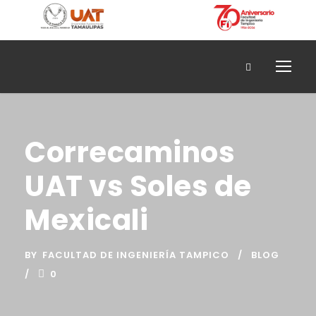
Correcaminos
UAT vs Soles de
Mexicali
BY
FACULTAD DE INGENIERÍA TAMPICO
BLOG
0