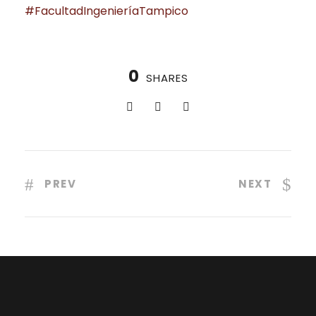
#FacultadIngenieríaTampico
0
SHARES
PREV
NEXT